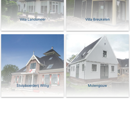
Villa Landsmeer
Villa Breukelen
Stolpboerderij Willig
Molengouw